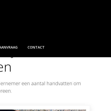
n je
duurzame
 AANVRAAG
CONTACT
en
ndernemer een aantal handvatten om
ereen.