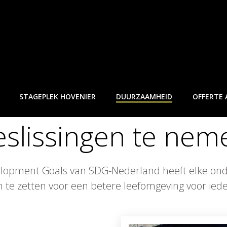
ende ondernemer
die
STAGEPLEK HOVENIER
DUURZAAMHEID
OFFERTE
eslissingen te nem
elopment Goals van SDG-Nederland heeft elke o
in te zetten voor een betere leefomgeving voor ied