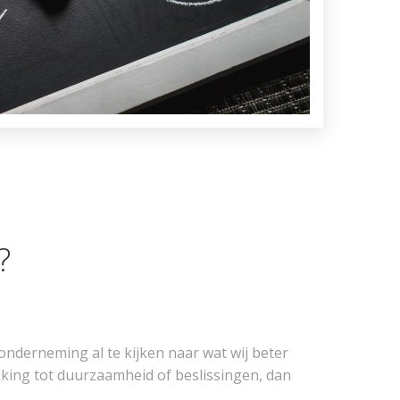
?
onderneming al te kijken naar wat wij beter
king tot duurzaamheid of beslissingen, dan