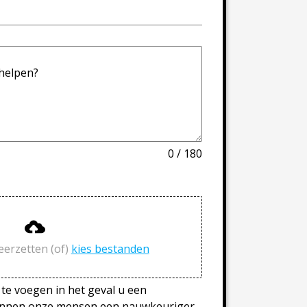
helpen?
0 / 180
eerzetten (of)
kies bestanden
 te voegen in het geval u een
kunnen onze mensen een nauwkeuriger