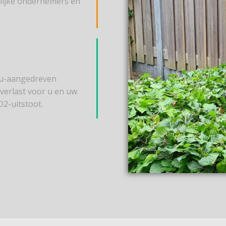
elijke ondernemers en
cu-aangedreven
erlast voor u en uw
2-uitstoot.